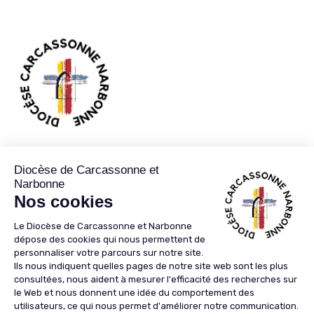
89 RUE JEAN BRINGER CS 50103
11890
CARCASSONNE CEDEX 9
04 68 47 05 31
04 68 47 05 31
communication@aude.catholique.fr
Cellule d’écoute
Je m'abonne à la
Newsletter