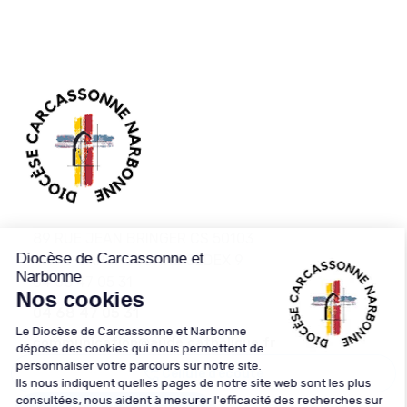
89 RUE JEAN BRINGER CS 50103
11890
CARCASSONNE CEDEX 9
04 68 47 05 31
04 68 47 05 31
communication@aude.catholique.fr
Cellule d’écoute