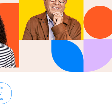
 le
e
es