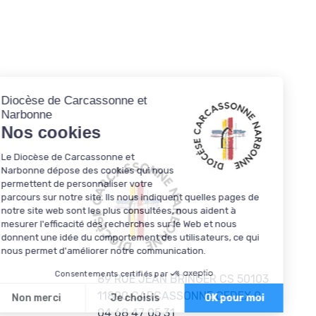
89 RUE JEAN BRINGER CS 50103
11890
CARCASSONNE CEDEX 9
04 68 47 05 31