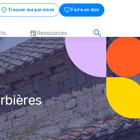
Trouver ma paroisse
Faire un don
ts
Ressources
rbières