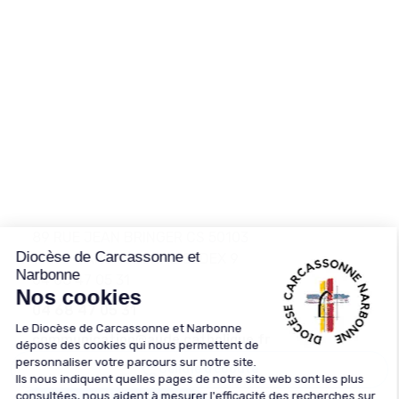
89 RUE JEAN BRINGER CS 50103
11890
CARCASSONNE CEDEX 9
04 68 47 05 31
04 68 47 05 31
communication@aude.catholique.fr
Cellule d’écoute